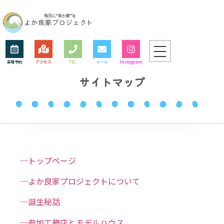
来場予約
アクセス
TEL
メール
Instagram
サイトマップ
─トップページ
─
よか良家プロジェクトについて
─誕生秘話
─
参加工務店とモデルハウス