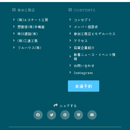
参加工務店
CONTENTS
(株)エステート工房
コンセプト
想創舎(株)手嶋組
メンバー座談会
時川建設(有)
参加工務店とモデルハウス
(株)三連工務
アクセス
フルハウス(株)
協賛企業紹介
新着ニュース・イベント情
報
お問い合わせ
Instagram
来場予約
シェアする