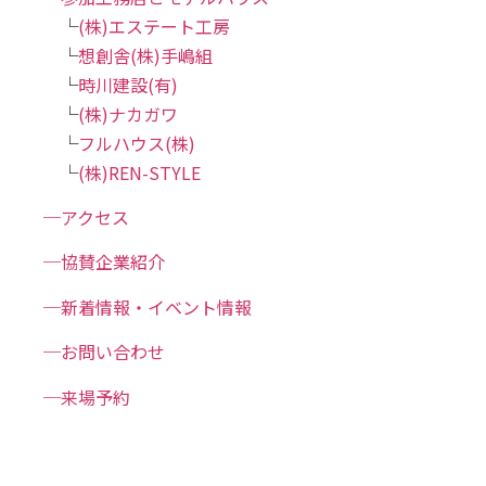
└
(株)エステート工房
└
想創舎(株)手嶋組
└
時川建設(有)
└
(株)ナカガワ
└
フルハウス(株)
└
(株)REN-STYLE
─アクセス
─協賛企業紹介
─新着情報・イベント情報
─お問い合わせ
─来場予約