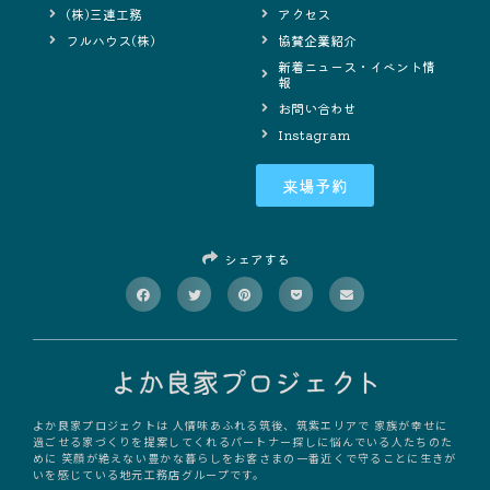
(株)三連工務
アクセス
フルハウス(株)
協賛企業紹介
新着ニュース・イベント情
報
お問い合わせ
Instagram
来場予約
シェアする
よか良家プロジェクトは 人情味あふれる筑後、筑紫エリアで 家族が幸せに
過ごせる家づくりを提案してくれるパートナー探しに悩んでいる人たちのた
めに 笑顔が絶えない豊かな暮らしをお客さまの一番近くで守ることに生きが
いを感じている地元工務店グループです。