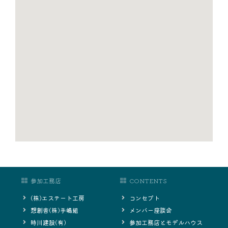
参加工務店
CONTENTS
(株)エステート工房
コンセプト
想創舎(株)手嶋組
メンバー座談会
時川建設(有)
参加工務店とモデルハウス